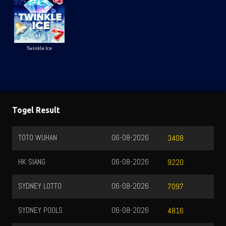
Twinkle Ice
Togel Result
TOTOMACAU 0001
06-08-2026
2153
TOTOMACAU 1300
06-08-2026
9894
TOTOMACAU 1600
06-08-2026
0597
TOTOMACAU 1900
06-08-2026
5843