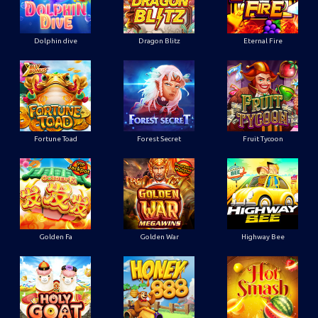
Dolphin dive
Dragon Blitz
Eternal Fire
Fortune Toad
Forest Secret
Fruit Tycoon
Golden Fa
Golden War
Highway Bee