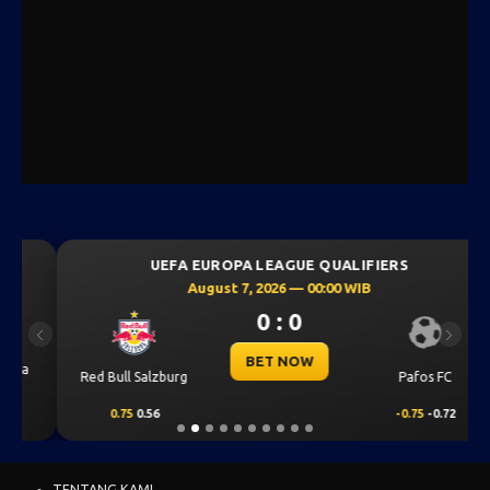
UEFA EUROPA LEAGUE QUALIFIERS
August 7, 2026 — 00:00 WIB
0 : 0
Previous
Next
BET NOW
Red Bull Salzburg
Pafos FC
0.75
0.56
-0.75
-0.72
TENTANG KAMI