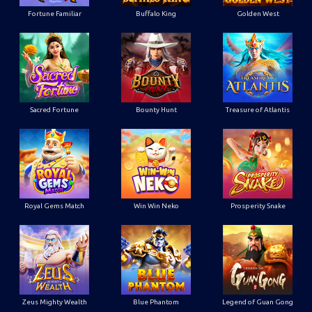
Fortune Familiar
Buffalo King
Golden West
Sacred Fortune
Bounty Hunt
Treasure of Atlantis
Royal Gems Match
Win Win Neko
Prosperity Snake
Zeus Mighty Wealth
Blue Phantom
Legend of Guan Gong