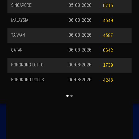
TOTOMACAU 2200
06-08-2026
3064
TOTOMACAU 2300
05-08-2026
1563