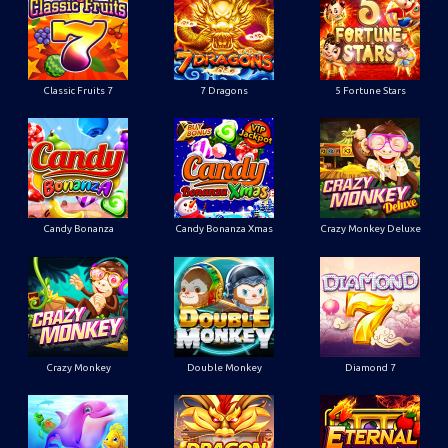
Classic Fruits 7
7 Dragons
5 Fortune Stars
Candy Bonanza
Candy Bonanza Xmas
Crazy Monkey Deluxe
Crazy Monkey
Double Monkey
Diamond 7