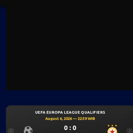
PA LEAGUE QUALIFIERS
UEFA EUROPA
 6, 2026 — 22:59 WIB
August 6
0 : 0
Previous
Ne