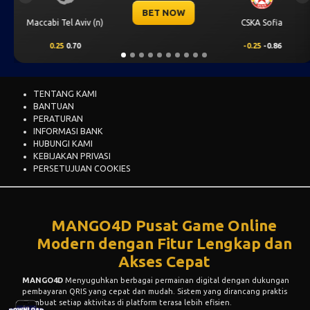
BET NOW
CSKA Sofia
KuPS
-0.25
-0.86
-0.25
0.98
TENTANG KAMI
BANTUAN
PERATURAN
INFORMASI BANK
HUBUNGI KAMI
KEBIJAKAN PRIVASI
PERSETUJUAN COOKIES
MANGO4D Pusat Game Online
Modern dengan Fitur Lengkap dan
Akses Cepat
MANGO4D
Menyuguhkan berbagai permainan digital dengan dukungan
pembayaran QRIS yang cepat dan mudah. Sistem yang dirancang praktis
membuat setiap aktivitas di platform terasa lebih efisien.