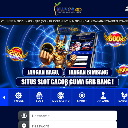
DEPOSIT MENGGUNAKAN QRIS ( SCAN BARCODE ) UNTUK MENGHINDARI KESALAHAN TRANSFER / TRANSAKSI
TOGEL
SLOT
LIVE CASINO
SPORT
ARCADE
SABU