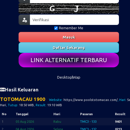
Remember Me
Masuk
Daftar Sekarang
LINK ALTERNATIF TERBARU
Desktop
Wap
Hasil Keluaran
TOTOMACAU 1900
Website:
https://www.poolstotomacao.com/
, Hari:
S
Hari
, Tutup:
18:50 WIB
, Result:
19:10 WIB
No
Tanggal
Hari
Pasaran
Result
1
05 Aug 2026
Rabu
TMC3 - 133
9401
2
04 Aug 2026
Selasa
TMC3 - 132
0213