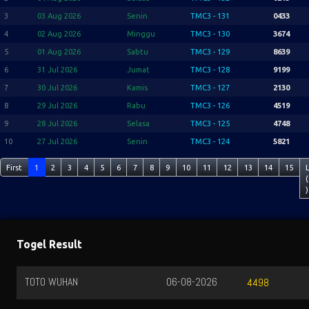
3
03 Aug 2026
Senin
TMC3 - 131
0433
4
02 Aug 2026
Minggu
TMC3 - 130
3674
5
01 Aug 2026
Sabtu
TMC3 - 129
8639
6
31 Jul 2026
Jumat
TMC3 - 128
9199
7
30 Jul 2026
Kamis
TMC3 - 127
2130
8
29 Jul 2026
Rabu
TMC3 - 126
4519
9
28 Jul 2026
Selasa
TMC3 - 125
4748
10
27 Jul 2026
Senin
TMC3 - 124
5821
First
1
2
3
4
5
6
7
8
9
10
11
12
13
14
15
(
)
Togel Result
TOTO WUHAN
06-08-2026
4498