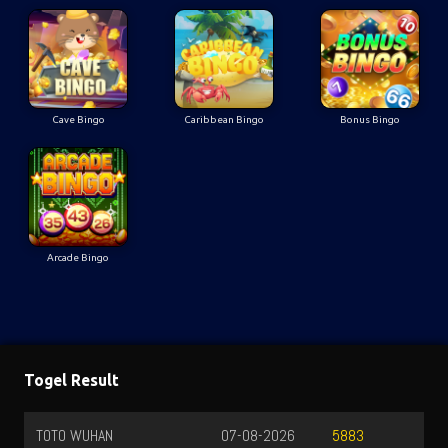
Cave Bingo
Caribbean Bingo
Bonus Bingo
Arcade Bingo
Togel Result
TOTOMACAU 0001
07-08-2026
6529