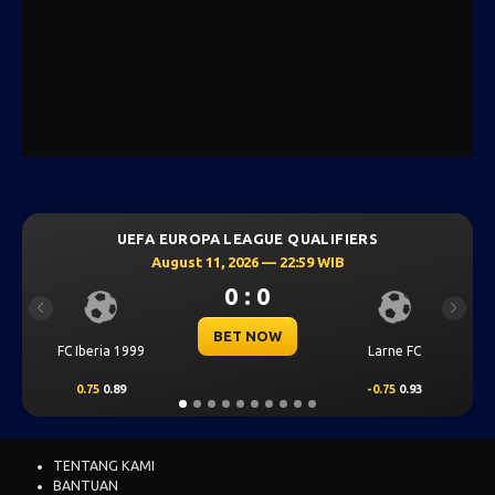
ALIFIERS
UEFA CHAMPIONS LEAGUE QUALI
9 WIB
August 11, 2026 — 22:59 WIB
0 : 0
Previous
Next
BET NOW
Larne FC
Bodo Glimt
Uni
-0.75
0.93
0.75
0.77
TENTANG KAMI
BANTUAN