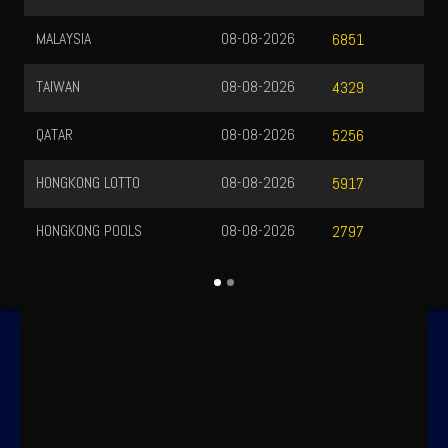
MALAYSIA
08-08-2026
6851
TAIWAN
08-08-2026
4329
QATAR
08-08-2026
5256
HONGKONG LOTTO
08-08-2026
5917
HONGKONG POOLS
08-08-2026
2797