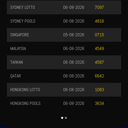
SYDNEY LOTTO
06-08-2026
7097
SYDNEY POOLS
06-08-2026
4816
SINGAPORE
05-08-2026
0715
MALAYSIA
06-08-2026
4549
TAIWAN
06-08-2026
4587
QATAR
06-08-2026
6642
HONGKONG LOTTO
06-08-2026
1083
HONGKONG POOLS
06-08-2026
3634