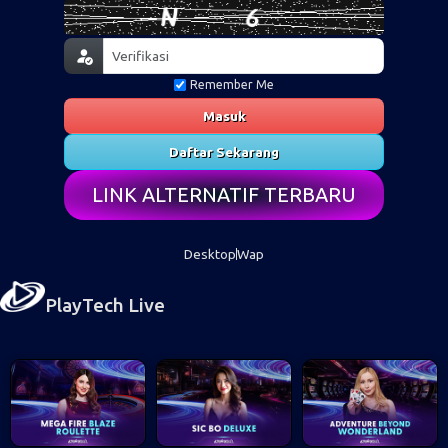
Remember Me
Masuk
Daftar Sekarang
LINK ALTERNATIF TERBARU
Desktop
Wap
PlayTech Live