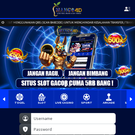
EPOSIT MENGGUNAKAN QRIS ( SCAN BARCODE ) UNTUK MENGHINDARI KESALAHAN TRANSFER / TRANSAKSI 
TOGEL
SLOT
LIVE CASINO
SPORT
ARCADE
SABU