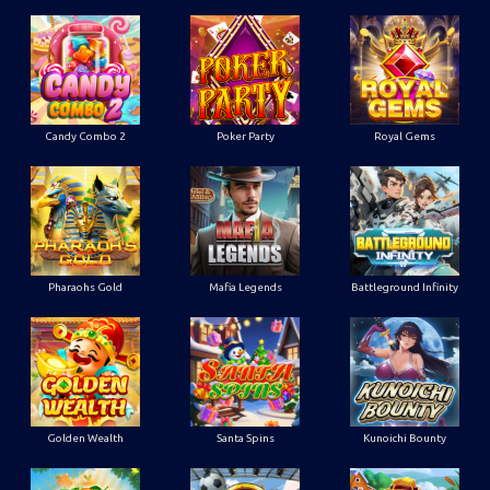
Candy Combo 2
Poker Party
Royal Gems
Pharaohs Gold
Mafia Legends
Battleground Infinity
Golden Wealth
Santa Spins
Kunoichi Bounty