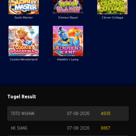
Sushi Master
Demon Slayer
Clover Cottage
Cookie Wonderland
Aladdin's Lamp
Togel Result
TOTO WUHAN
07-08-2026
TOTOM
4935
HK SIANG
07-08-2026
TOTOM
8867