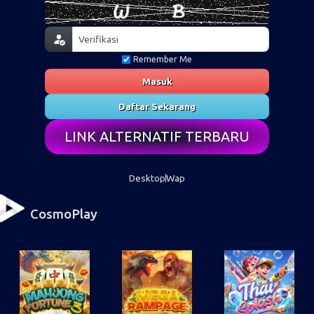
Remember Me
Masuk
Daftar Sekarang
LINK ALTERNATIF TERBARU
Desktop
Wap
CosmoPlay