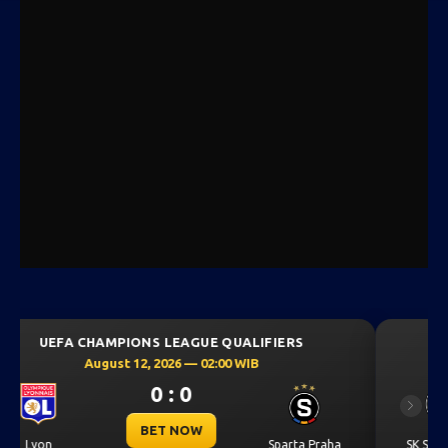
UEFA CHAMPIONS LEAGUE QUALIFIERS
August 12, 2026 — 01:30 WIB
0 : 0
Previous
Next
BET NOW
SK Sturm Graz
Fenerbahce